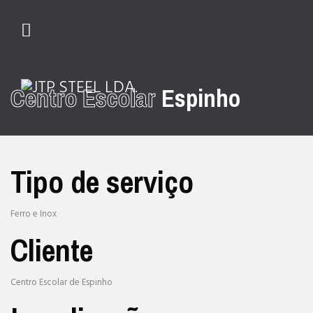
Centro Escolar
Espinho
01
02
03
04
Tipo de serviço
Ferro e Inox
Cliente
Centro Escolar de Espinho