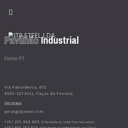
Pavilhão
Industrial
01
02
Footer PT
Via Panorâmica, 872
4595-327 Eiriz, Paços de Ferreira
Ver mapa
geral@jtpsteel.com
+351 255 860 600
(Chamada p/ rede fixa nacional)
+351 938 257 820
(Chamada p/ rede móvel nacional)