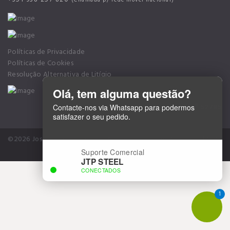
Políticas de Privacidade
Políticas de Cookies
Resolução Alternativa de Litígio
Olá, tem alguma questão?
Alvará nº 52785
Contacte-nos via Whatsapp para podermos
satisfazer o seu pedido.
©2026 José Torres Pinto Lda.. All rights reserved
Developed CLIC-
DESIGN Creative Solutions
Suporte Comercial
JTP STEEL
CONECTADOS
1