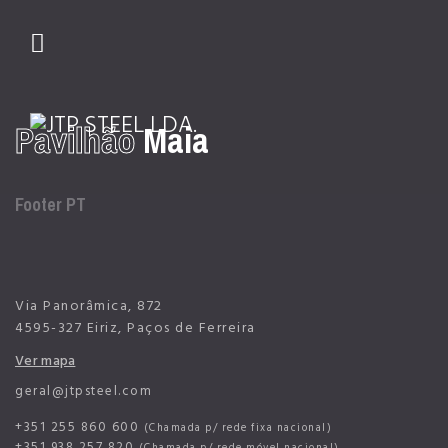
Pavilhão
Maia
01
02
03
Footer PT
Via Panorâmica, 872
4595-327 Eiriz, Paços de Ferreira
Ver mapa
geral@jtpsteel.com
+351 255 860 600
(Chamada p/ rede fixa nacional)
+351 938 257 820
(Chamada p/ rede móvel nacional)