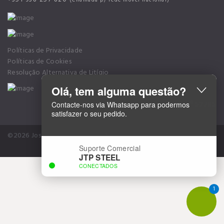
Políticas de Privacidade
Políticas de Cookies
Resolução Alternativa de Litígio
Olá, tem alguma questão?
Alvará nº 52785
Contacte-nos via Whatsapp para podermos
satisfazer o seu pedido.
©2026 José Torres Pinto Lda.. All rights reserved
Developed CLIC-
DESIGN Creative Solutions
Suporte Comercial
JTP STEEL
CONECTADOS
1