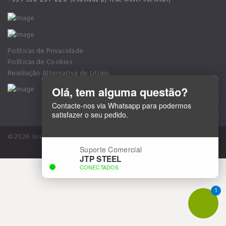
Políticas de Privacidade
Políticas de Cookies
Resolução Alternativa de Litígio
Olá, tem alguma questão?
Alvará nº 52785
Contacte-nos via Whatsapp para podermos
satisfazer o seu pedido.
©2026 José Torres Pinto Lda.. All rights reserved
Developed CLIC-
DESIGN Creative Solutions
Suporte Comercial
JTP STEEL
CONECTADOS
1