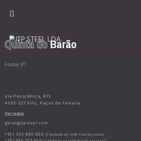
Quinta do
Barão
01
02
03
Footer PT
Via Panorâmica, 872
4595-327 Eiriz, Paços de Ferreira
Ver mapa
geral@jtpsteel.com
+351 255 860 600
(Chamada p/ rede fixa nacional)
+351 938 257 820
(Chamada p/ rede móvel nacional)