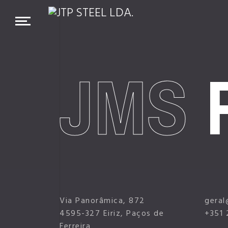
JMS
P
Via Panorâmica, 872
geral
4595-327 Eiriz, Paços de
+351 
Ferreira