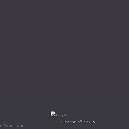
02
License nº 52785
te Resolution