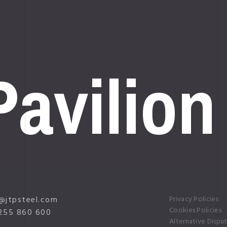
avilion
01
03
@jtpsteel.com
Privacy Policies
Cookies Policies
255 860 600
Alternative Dispu