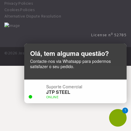
Privacy Policies
Cookies Policies
Alternative Dispute Resolution
License nº 52785
Olá, tem alguma questão?
©2026 José Torres Pinto Lda.. All rights reserved
Developed CLIC-
DESIGN Creative Solutions
Contacte-nos via Whatsapp para podermos
satisfazer o seu pedido.
Suporte Comercial
JTP STEEL
ONLINE
1