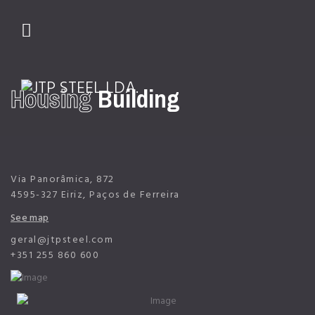
Housing
Building
01
02
Via Panorâmica, 872
4595-327 Eiriz, Paços de Ferreira
See map
geral@jtpsteel.com
+351 255 860 600